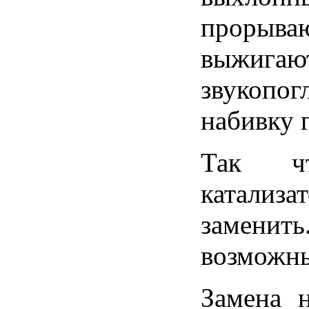
прорыв
выжигаю
звукопо
набивку 
Так чт
катализ
заменит
возможны
Замена н