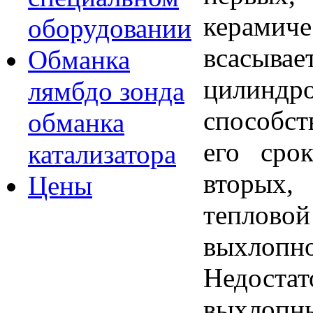
керам
оборудовании
всасывае
Обманка
цилин
лямбдо зонда
способс
обманка
его сро
катализатора
вторы
Цены
теплов
выхло
Недоста
выхл