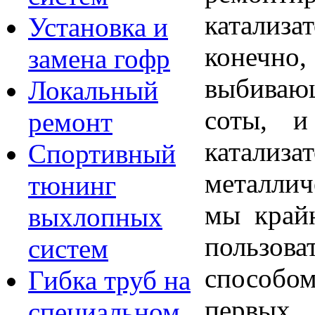
катализа
Установка и
конеч
замена гофр
выбива
Локальный
соты, и
ремонт
катали
Спортивный
металли
тюнинг
мы край
выхлопных
польз
систем
способ
Гибка труб на
первы
специальном