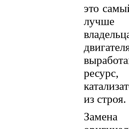
это самы
лучше 
владельц
двигател
выраб
ресур
катализа
из строя.
Замен