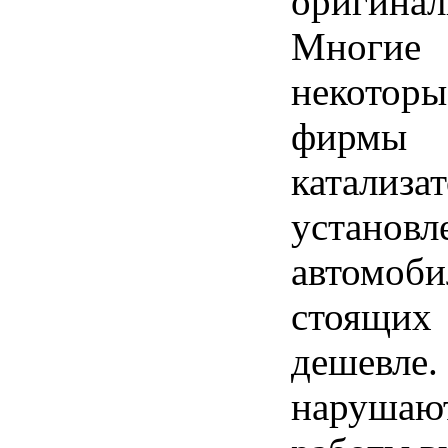
оригинал
Многие
некото
фирм
катализ
устан
автомоб
стоящи
дешевле
нарушаю