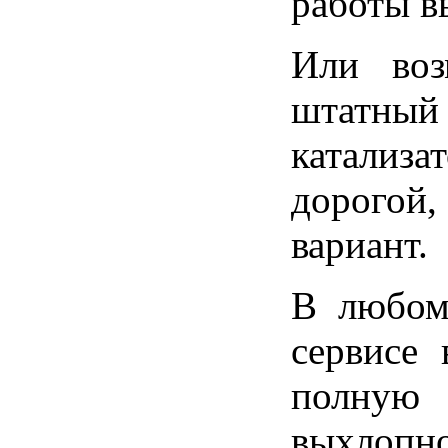
работы в
Или воз
штатны
катали
дорогой,
вариант.
В любом
сервисе
полну
выхлопн