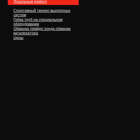
Локальный ремонт
Спортивный тюнинг выхлопных
систем
Гибка труб на специальном
оборудовании
Обманка лямбдо зонда обманка
катализатора
Цены