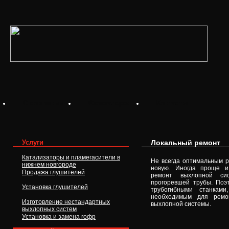
О компании
Фотогалерея
Контакты
Услуги
Локальный ремонт
Катализаторы и пламегасители в
Не всегда оптимальным 
нижнем новгороде
новую. Иногда проще и
Продажа глушителей
ремонт выхлопной си
прогоревшей трубы. Поэ
Установка глушителей
трубогибными станкам
необходимым для ремо
Изготовление нестандартных
выхлопной системы.
выхлопных систем
Установка и замена гофр